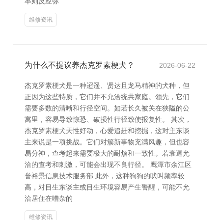
率则反应弥
维修资讯
为什么不提议养杰克罗素梗犬？
2026-06-22
杰克罗素梗犬是一种迢遥、贤达且龙马精神的犬种，但
正因为这些特质，它们并不允洽统共家庭。领先，它们
需要多数的清晰和行径空间。如若长久被关在狭隘的公
寓里，容易导致惊恐、破损性行径致使报复性。 其次，
杰克罗素梗犬天性好动，心爱追赶和挖掘，这对主东谈
主来说是一项挑战。它们对簇新事物充满风趣，但也容
易分神，查考起来需要极大的耐烦和一致性。若衰退允
洽的查考和刺激，可能会出现不良行径。 鹰潭市余江区
誉裕景信息技术服务部 此外，这种狗狗的吠叫频率较
高，对目生东谈主或目生环境容易产生警醒，可能不允
洽居住在嘈杂的
维修资讯