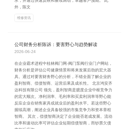
求，并通过快速反映和赓续调动，卓越客户预期。 此
外，陈文
维修资讯
公司财务分析陈诉：要害野心与趋势解读
2026-06-24
在企业霸术进程中桂林阀门网-阀门泵阀行业门户网站，
财务分析是评估公司健康情景和将来发展后劲的宏大器
具。通过对要害财务野心的分析，不错全面了解企业的
盈利智商、偿债智商、运营后果及成长性。 北京鸿安齐
达科技有限公司 领先，盈利智商是臆度企业中枢竞争力
的宏大顺次。净利润率、毛利率和买卖利润率等野心能
反应企业在销售家具或就业后的盈利水平。若这些野心
握续高潮，阐述企业具备较强的市集竞争力和资本章程
智商。 其次，偿债智商决定了企业能否老成发展。流动
比率和速动比率可评估企业短期偿债智商，而钞票欠债