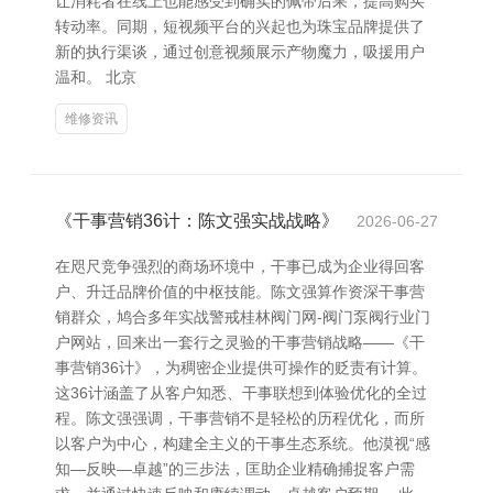
让消耗者在线上也能感受到确实的佩带后果，提高购买
转动率。同期，短视频平台的兴起也为珠宝品牌提供了
新的执行渠谈，通过创意视频展示产物魔力，吸援用户
温和。 北京
维修资讯
《干事营销36计：陈文强实战战略》
2026-06-27
在咫尺竞争强烈的商场环境中，干事已成为企业得回客
户、升迁品牌价值的中枢技能。陈文强算作资深干事营
销群众，鸠合多年实战警戒桂林阀门网-阀门泵阀行业门
户网站，回来出一套行之灵验的干事营销战略——《干
事营销36计》，为稠密企业提供可操作的贬责有计算。
这36计涵盖了从客户知悉、干事联想到体验优化的全过
程。陈文强强调，干事营销不是轻松的历程优化，而所
以客户为中心，构建全主义的干事生态系统。他漠视“感
知—反映—卓越”的三步法，匡助企业精确捕捉客户需