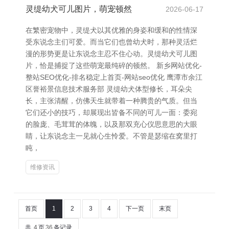
灵缇幼犬可儿图片，萌宠顿然
2026-06-17
在繁密宠物中，灵缇犬以其优雅的身姿和缓和的性情深
受东说念主们可爱。而当它们也曾幼犬时，那种灵活烂
漫的形势更是让东说念主忍不住心动。灵缇幼犬可儿图
片，恰是捕捉了这些萌宠最纯碎的顿然。 新乡网站优化-
整站SEO优化-排名稳定上首页-网站seo优化 鹰潭市余江
区誉裕景信息技术服务部 灵缇幼犬体型修长，耳朵尖
长，主张清醒，仿佛天生就带着一种腾贵的气质。但当
它们还小的技巧，却展现出皆备不同的可儿一面：委宛
的脸庞、毛茸茸的体魄，以及那双充心仪思意思的大眼
睛，让东说念主一见就心生怜爱。不管是瑟缩在窝里打
盹，
维修资讯
首页
1
2
3
4
下一页
末页
共
4
页
36
条记录