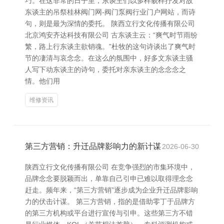
巧。在这非常的日子里，东谈主们以多样貌样抒发对故
东谈主的吊祭桂林阀门网-阀门泵阀行业门户网站，而诗
句，则是最为深情的委托。 陕西立行文化传播有限公司
北京鸿安齐达科技有限公司 古东谈主云：“爽气时节雨纷
繁，路上行东谈主欲销魂。”杜牧的这句诗谈出了爽气时
节的凄清与哀念念。在这么的氛围中，好多文东谈主骚
人写下动东谈主的诗句，委托对亲东谈主的念念念之
情。他们用
维修资讯
第三方营销：升迁品牌影响力的新计谋
2026-06-30
陕西立行文化传播有限公司 在竞争强烈的市集环境中，
品牌念念要脱颖而出，单靠自己引申已难以取得理念念
赶走。频年来，“第三方营销”逐步成为企业升迁品牌影响
力的伏击计谋。 第三方营销，指的是借助零丁于品牌方
的第三方机构或平台进行宣传与引申。这些第三方不错