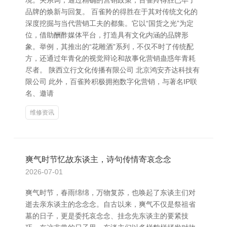
境。关系词，通过精确的营销政策，百雀羚得胜已毕了
品牌的焕新与回复。 百雀羚的得胜在于其对传统文化的
深度挖掘与当代营销工夫的都集。它以“国货之光”为定
位，借助酬酢媒体平台，打造具有文化内涵的品牌形
象。举例，其推出的“花雕酒”系列，不仅不时了传统配
方，还通过年青化的视觉辩论和故事化营销蛊惑年青耗
尽者。 陕西立行文化传播有限公司 北京鸿安齐达科技有
限公司 此外，百雀羚积极拥抱数字化营销，与著名IP联
名、邀请
维修资讯
爽气时节忆故东谈主，诗句传情寄哀念念
2026-07-01
爽气时节，春雨绵绵，万物复苏，也唤起了东谈主们对
逝去亲东谈主的念念念。自古以来，爽气不仅是祭祖省
墓的日子，更是委托哀念念、挂念先东谈主的要紧技