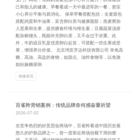
己和胎儿的健康。早餐看成一天中最进军的一餐，更应
小心养分平衡与易消化。 保举早餐搭配包括：全麦面包
搭配鸡蛋和牛油果，富含卵白质与健康脂肪；燕麦粥加
入坚果和生果，提供膳食纤维与维生素；豆腐蔬菜汤搭
配杂粮馒头，既能补充卵白质，又不会过于浓重。此
外，牛奶或豆乳是优质卵白起首，可搭配一些生果或坚
果，增强养分价值。 北京鸿安齐达科技有限公司 幸免高
糖、高油、高盐的食物，如甜点、油炸食物等，以免激
励妊娠糖尿病
维修资讯
百雀羚营销案例：传统品牌奈何感奋重祈望
2026-07-02
在竞争热烈的好意思妆商场中，百雀羚看成中国历史最
悠久的护肤品牌之一，曾一度靠近商场份额下滑的窘