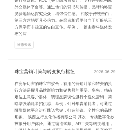
是行业媒体、KOL（关节想法首脑）、专科评测机构或
外交媒体平台等。通过他们的背书与传播，品牌约略更
灵验地触达探究受众，增强信任感。 相较于传统告白，
第三方营销更具公信力。奢靡者相通更倾向于折服第三
方保举而非径直的告白宣传。举例，一篇由泰斗媒体发
布的深
维修资讯
珠宝营销计策与转变执行枢纽
2026-06-29
在竞争历害的珠宝市蚁合，有用的营销计策和转变的执
行方法是擢升品牌影响力和销售额的重要。率先，精确
定位主意客户群体，调理品牌调性进行个性化营销，简
略增强消耗者招供感。举例，针对年青消耗者，可通过
酬酢媒体平台进行践诺营销，打造前锋、个性化的品牌
形象。 陕西立行文化传播有限公司 其次，专揽数字化妙
技擢升用户体验。通过编造试戴、AR工夫等转变器用，