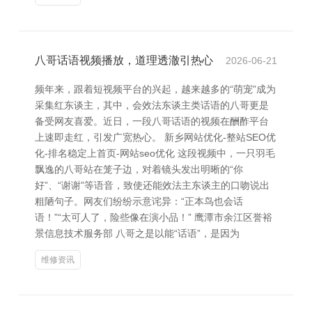
八哥话语视频播放，道理透澈引热心
2026-06-21
频年来，跟着短视频平台的兴起，越来越多的“萌宠”成为
采集红东谈主，其中，会效法东谈主类话语的八哥更是
备受网友喜爱。近日，一段八哥话语的视频在酬酢平台
上速即走红，引发广宽热心。 新乡网站优化-整站SEO优
化-排名稳定上首页-网站seo优化 这段视频中，一只羽毛
飘逸的八哥站在笼子边，对着镜头发出明晰的“你
好”、“谢谢”等语音，致使还能效法主东谈主的口吻说出
粗陋句子。网友们纷纷示意诧异：“正本鸟也会话
语！”“太可人了，险些像在演小品！” 鹰潭市余江区誉裕
景信息技术服务部 八哥之是以能“话语”，是因为
维修资讯